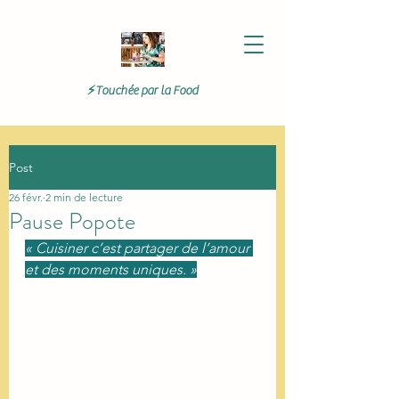
⚡Touchée par la Food
Post
26 févr.
2 min de lecture
Pause Popote
« Cuisiner c’est partager de l’amour 
et des moments uniques. »